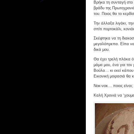
Βρήκα τη συνταγή στο δ
βράδυ της Πρωτοχρονιά
του. Ποιος θα το κερδί
Την άλλαξα λιγάκι, τη
σπίτι πορτοκάλι, κονιά
Σκέφτηκα να τη διακο
μεγαλόπρεπα. Είπα να
δικά μου.
Θα έχει τρελή πλάκα ό
μάμα μου, ένα για τον 
Βούλα… κι εκεί κάπου 
Εικονική μοιρασιά θα 
Νοκ-νοκ… ποιος είναι
Καλή Χρονιά να ‘χουμε