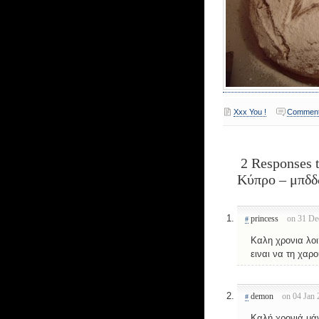
Xxx You !
Comment
2 Responses t
Κύπρο – μπδδ
princess
on 31 De
#
Καλη χρονια λοι
ειναι να τη χαρ
demon
on 04 Jan 
#
Καλή χρονιά μά