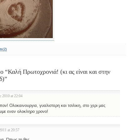
s(2)
o “Καλή Πρωτοχρονιά! (κι ας είναι και στην
δ)”
c 2010 at 22:04
πον! Ολοκαινουργια, γυαλιστερη και τσιλικη, στο χερι μας
ουμε εναν ολοκληρο χρονο!
2011 at 20:57
να. Όπως τη θες.