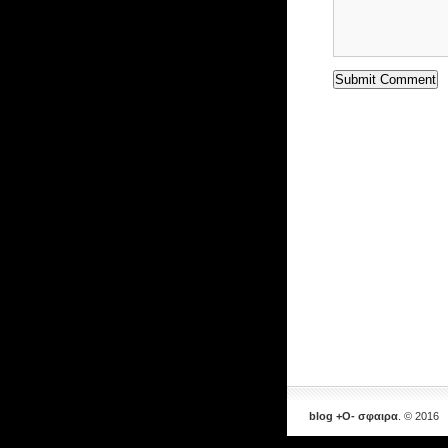
blog +Ο- σφαιρα
. © 2016