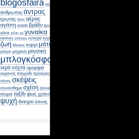
blogosfaira
sex
άντρας
άνθρωπος
αέρας
έρωτας
ήλιος
αγάπη
βράδυ
ανάσα
βροχή
γυναίκα
γάτα
γέλιο
γη
εικόνες
ευτυχία
ευχή
επέτειος
ζωή
μάτι
κορμί
θάνατος
μουσική
μηχανή
μαύρο
μπλογκόσφαιρα
νύχτα
νερό
ομορφιά
παιχνίδι
ουρανός
πρόσωπο
σκέψεις
πόνος
σχέση
συναίσθημα
σύννεφο
φως
ταξίδι
χρόνος
σώμα
ψυχή
όνειρο
ύπνος