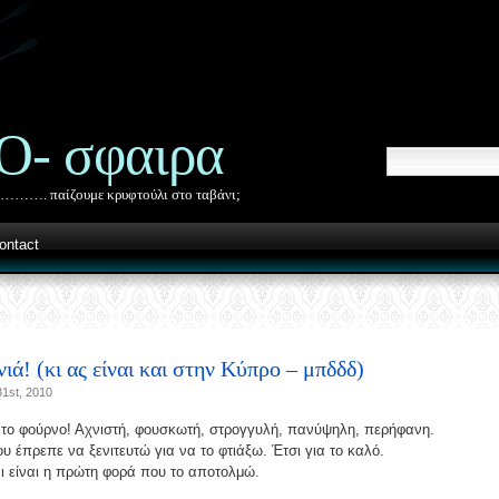
Ο- σφαιρα
…………. παίζουμε κρυφτούλι στο ταβάνι;
ontact
ά! (κι ας είναι και στην Κύπρο – μπδδδ)
1st, 2010
 το φούρνο! Αχνιστή, φουσκωτή, στρογγυλή, πανύψηλη, περήφανη.
 έπρεπε να ξενιτευτώ για να το φτιάξω. Έτσι για το καλό.
ι είναι η πρώτη φορά που το αποτολμώ.