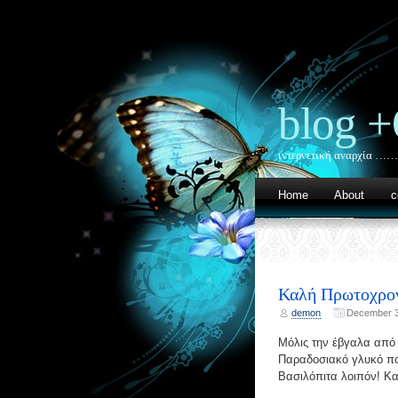
blog +
ιντερνετική αναρχία …
Home
About
c
Καλή Πρωτοχρονι
demon
December 3
Μόλις την έβγαλα από
Παραδοσιακό γλυκό που
Βασιλόπιτα λοιπόν! Κα