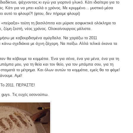
ιαδίκτυο, ψάχνοντας κι εγώ για γιορτινό γλυκό. Κάτι ιδιαίτερο για το
ς. Κάτι για να μπει καλά ο χρόνος. Με κρυμμένο… μυστικό μέσα
σει αυτό το φλουρί?! (φτου, δεν πήραμε φλουρί)
ν «πείραξα» τούτη τη βασιλόπιτα και μύρισε ασφυκτικά ολόκληρο το
κ, ζύμη ζεστή, νέος χρόνος. Ολοκαίνουργιος μάλιστα.
σμήσω με καβουρδισμένα αμύγδαλα. Να χαράξω το 2011
 κάνω σχεδιάκια με άχνη ζάχαρη. Να παίξω. Αλλά τελικά έκανα τα
ταν θα κόβουμε τα κομμάτια. Ένα για σένα, ένα για μένα, ένα για τη
μπάμπα μου, για τη θεία και τον θείο, για τον μπάμπα σου, για τη
σταματά το μέτρημα. Και όλων αυτών τα κομμάτια, εμείς θα τα φάμε!
κάνουμε. Αμέ!
; Το 2011. ΠΕΡΑΣΤΕ!
 guys. Τις ευχές οσονούπω.