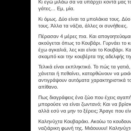
Κι εγώ μιλάω σα να υπάρχει κοντά μας 
γάτες… Εμ, μία.
Κι όμως. Δύο είναι τα μπολάκια τους. Δύ
τους. Άλλα τα νάζια, άλλες οι συνήθειες.
Πέρασαν 4 μέρες πια. Και απογοητεύομαι.
ακούγεται όπως το Κουβάρι. Γυρνάει το κ
έχω αγκαλιά, λες και είναι το Κουβάρι. Κ
σκαμπό και την κουβέρτα της αδελφής τη
Τελικά είναι εκπληκτικό. Το πώς τα γατιά,
χάνεται ή πεθαίνει, κατορθώνουν να μοιά
αντιγράψουν αυτόματα χαρακτηριστικά το
απίθανο.
Πως διαγράφεις ένα ζώο που έχεις αγαπήσε
μπορούσε να είναι ζωντανό; Και να βρίσκ
αλλά εσύ να μην το ξέρεις; Άραγε που είν
Καληνύχτα Κουβαράκι. Ακούω το κουδουν
ναζιάρικη φωνή της. Μιάουυυυ! Καληνύχτ