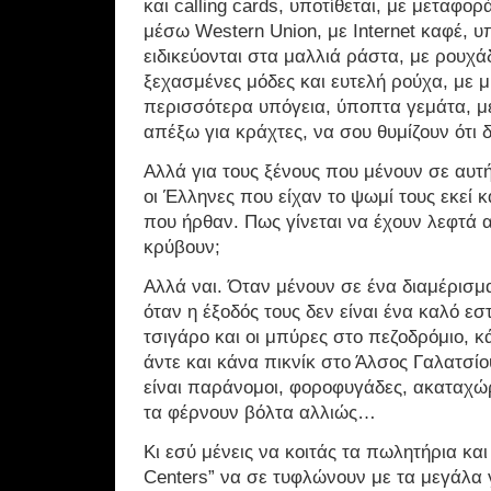
και calling cards, υποτίθεται, με μεταφο
μέσω Western Union, με Internet καφέ, υ
ειδικεύονται στα μαλλιά ράστα, με ρουχ
ξεχασμένες μόδες και ευτελή ρούχα, με μ
περισσότερα υπόγεια, ύποπτα γεμάτα, 
απέξω για κράχτες, να σου θυμίζουν ότι δ
Αλλά για τους ξένους που μένουν σε αυτή
οι Έλληνες που είχαν το ψωμί τους εκεί κ
πoυ ήρθαν. Πως γίνεται να έχουν λεφτά α
κρύβουν;
Αλλά ναι. Όταν μένουν σε ένα διαμέρισμ
όταν η έξοδός τους δεν είναι ένα καλό εσ
τσιγάρο και οι μπύρες στο πεζοδρόμιο, 
άντε και κάνα πικνίκ στο Άλσος Γαλατσίο
είναι παράνομοι, φοροφυγάδες, ακαταχώρη
τα φέρνουν βόλτα αλλιώς…
Κι εσύ μένεις να κοιτάς τα πωλητήρια και 
Centers” να σε τυφλώνουν με τα μεγάλα 