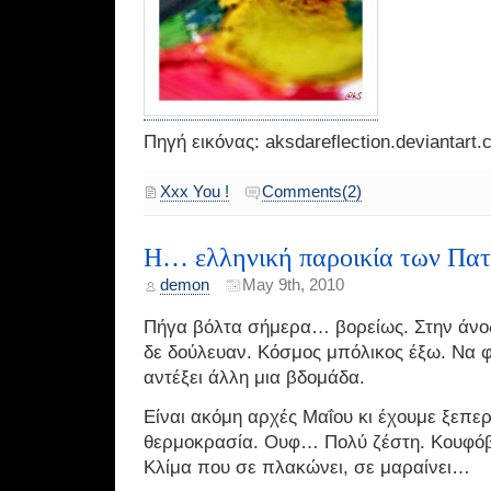
Πηγή εικόνας: aksdareflection.deviantart
Xxx You !
Comments(2)
Η… ελληνική παροικία των Πα
demon
May 9th, 2010
Πήγα βόλτα σήμερα… βορείως. Στην άνοδ
δε δούλευαν. Κόσμος μπόλικος έξω. Να φ
αντέξει άλλη μια βδομάδα.
Είναι ακόμη αρχές Μαΐου κι έχουμε ξεπερ
θερμοκρασία. Ουφ… Πολύ ζέστη. Κουφό
Κλίμα που σε πλακώνει, σε μαραίνει…