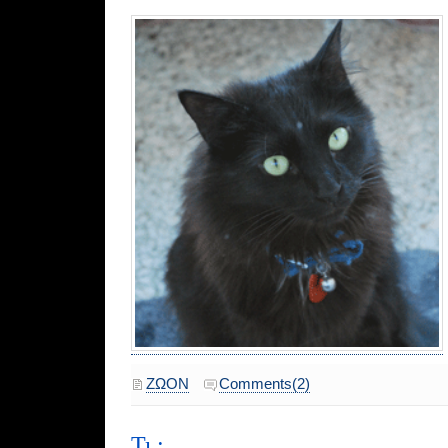
ΖΩΟΝ
Comments(2)
Τι ;