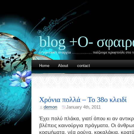
blog +Ο- σφαιρ
ιντερνετική αναρχία ……………. παίζουμε κρυφτούλι στο τ
Home
About
contact
Χρόνια πολλά – Το 38ο κλειδί
demon
January 4th, 2011
Έχει πολύ πλάκα, γιατί όπου κι αν αντικρί
βλέπεις καινούργια πράγματα. Οι άνθρω
κοσμήματα, νέα ρούχα, κοκαλάκια, κρατά