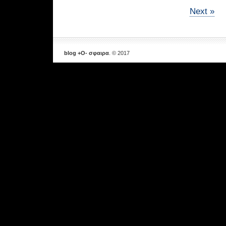
Next »
blog +Ο- σφαιρα
. © 2017